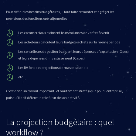
Pour définir les besoins budgétaires, il faut faire remonter et agréger les
prévisions des fonctions opérationnelles :
Les commerciaux estiment leurs volumes de ventes à venir
Les acheteurs calculent leurs budgets achats sur la même période
Les contrôleurs de gestion évaluent leurs dépenses d’exploitation (Opex)
et leurs dépenses d’investissement (Capex)
Les RH font des projections de masse salariale
etc.
C’est donc un travail important, et hautement stratégique pour l’entreprise,
puisqu’il doit déterminer le futur de son activité.
La projection budgétaire : quel
workflow ?