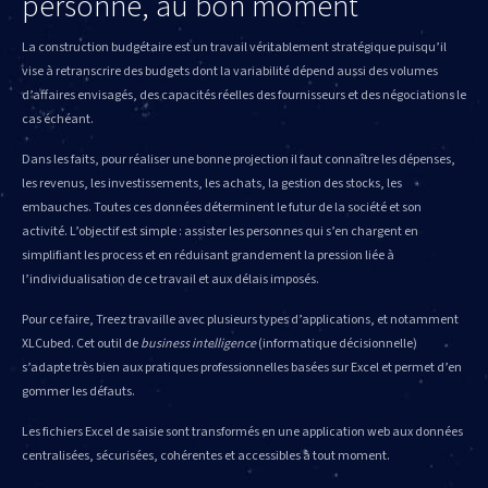
personne, au bon moment
La construction budgétaire est un travail véritablement stratégique puisqu’il
vise à retranscrire des budgets dont la variabilité dépend aussi des volumes
d’affaires envisagés, des capacités réelles des fournisseurs et des négociations le
cas échéant.
Dans les faits, pour réaliser une bonne projection il faut connaître les dépenses,
les revenus, les investissements, les achats, la gestion des stocks, les
embauches. Toutes ces données déterminent le futur de la société et son
activité. L’objectif est simple : assister les personnes qui s’en chargent en
simplifiant les process et en réduisant grandement la pression liée à
l’individualisation de ce travail et aux délais imposés.
Pour ce faire, Treez travaille avec plusieurs types d’applications, et notamment
XLCubed. Cet outil de
business intelligence
(informatique décisionnelle)
s’adapte très bien aux pratiques professionnelles basées sur Excel et permet d’en
gommer les défauts.
Les fichiers Excel de saisie sont transformés en une application web aux données
centralisées, sécurisées, cohérentes et accessibles à tout moment.