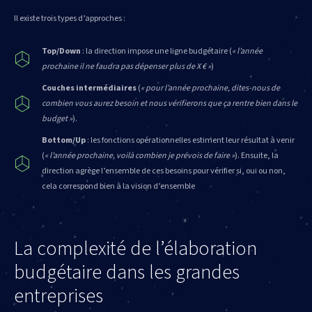
Il existe trois types d’approches :
Top/Down
: la direction impose une ligne budgétaire (
« l’année
prochaine il ne faudra pas dépenser plus de X € »
)
Couches intermédiaires
(
« pour l’année prochaine, dites-nous de
combien vous aurez besoin et nous vérifierons que ça rentre bien dans le
budget »
).
Bottom/Up
: les fonctions opérationnelles estiment leur résultat à venir
(
« l’année prochaine, voilà combien je prévois de faire »
). Ensuite, la
direction agrège l’ensemble de ces besoins pour vérifier si, oui ou non,
cela correspond bien à la vision d’ensemble
La complexité de l’élaboration
budgétaire dans les grandes
entreprises