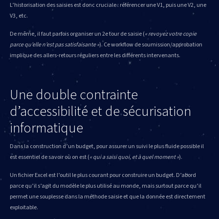
L’historisation des saisies est donc cruciale : référencer une V1, puis une V2, une
V3, etc.
De même, il faut parfois organiser un 2e tour de saisie (
« revoyez votre copie
parce qu’elle n’est pas satisfaisante »
). Ce workflow de soumission/approbation
implique des allers-retours réguliers entre les différents intervenants.
Une double contrainte
d’accessibilité et de sécurisation
informatique
Dans la construction d’un budget, pour assurer un suivi le plus fluide possible il
est essentiel de savoir où on est (
« qui a saisi quoi, et à quel moment »
).
Un fichier Excel est l’outil le plus courant pour construire un budget. D’abord
parce qu’il s’agit du modèle le plus utilisé au monde, mais surtout parce qu’il
permet une souplesse dans la méthode saisie et que la donnée est directement
exploitable.