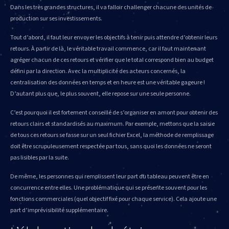
Dans les très grandes structures, il va falloir challenger chacune des unités de
production sur ses investissements.
Tout d’abord, il faut leur envoyer les objectifs à tenir puis attendre d’obtenir leurs
retours. À partir de là, le véritable travail commence, car il faut maintenant
agréger chacun de ces retours et vérifier que le total correspond bien au budget
défini par la direction. Avec la multiplicité des acteurs concernés, la
centralisation des données en temps et en heure est une véritable gageure !
D’autant plus que, le plus souvent, elle repose sur une seule personne.
C’est pourquoi il est fortement conseillé de s’organiser en amont pour obtenir des
retours clairs et standardisés au maximum. Par exemple, mettons que la saisie
de tous ces retours se fasse sur un seul fichier Excel, la méthode de remplissage
doit être scrupuleusement respectée par tous, sans quoi les données ne seront
pas lisibles par la suite.
De même, les personnes qui remplissent leur part du tableau peuvent être en
concurrence entre elles. Une problématique qui se présente souvent pour les
fonctions commerciales (quel objectif fixé pour chaque service). Cela ajoute une
part d’imprévisibilité supplémentaire.