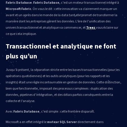
Fabric Database
.
Fabric Database
, c’est un moteur transactionnel intégré à
Microsoft Fabric
. On vous le dit : cette innovation va clairement marquer un
avant et un après dans le monde de la data tant elle promet de transformer la
manière dont les entreprises gèrent les données. L’ère de l’unification des
univers transactionnel et analytique va commencer, et
Treez
vous éclaire sur
ce que cela implique.
Transactionnel et analytique ne font
plus qu’un
Jusqu’à présent, la séparation stricte entre les bases transactionnelles (pour les
opérations quotidiennes) et les outils analytiques (pour les rapports et les
insights) était une règle incontournable en gestion de données. Cette distinction,
bien que fonctionnelle, imposait des processus complexes : duplication des
données, pipelines d’intégration, et des délais parfois conséquents entre la
collecte et l’analyse.
Avec
Fabric Database
, c’est simple : cette frontière disparaît.
Microsoft a en effet intégré le
moteur SQL Server
directement dans