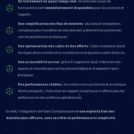
Un traitement en quasi temps réel
: les données issues de
transactions sont
immédiatement disponibles
pour les analyses et
rapports.
Une simplification des flux de données
: plus besoin de pipelines
complexes pour transférer les données des systèmes transactionnels
vers les plateformes analytiques.
Une optimisation des coûts et des efforts
: Fabric Database réduit
les duplications inutiles et la maintenance de plusieurs outils distincts.
Une accessibilité accrue
: grâce à l’approche
SaaS
, même les non-
experts en données pourront facilement déployer et exploiter Fabric
Database.
Des performances stables
: les moteurs transactionnel et analytique
étant juxtaposés, l’exécution de rapports analytiques n’affecte plus les
performances des systèmes opérationnels.
En bref, l’intégration de Fabric Database promet
une exploitation des
données plus efficace, sans sacrifier ni performance ni simplicité.