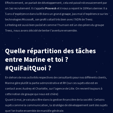
Effectivement, on parlait de développement, cela est passé nécessairement par
un 1er recrutement. Il s’appelle
Pravesh
et il nous a rejoint le 18 Mars dernier. Il a
5 ans d’expérience dans la BI dans un grand groupe, pas mal d’expérience sur les
technologies Microsoft, son profil collait très bien avec l’ADN de Treez.
Le feeling est aussi bien passé et comme l’humain est un des piliers du groupe
Treez, nous avons décidé de tenter l’aventure ensemble.
Quelle répartition des tâches
entre Marine et toi ?
#QuiFaitQuoi ?
En dehors de nos activités respectives de consultants pour nos différents clients,
Marine gère plutôt la partie administrative et RH (sur ces sujets elle est en
contact avec Audrey et Charlotte, sur l’agence de Lille. On revient toujours à
cette notion de groupe qui nous est chère)
Quant à moi, je vais plus être dans la gestion financière de la société. Certains
sujets comme la communication, la stratégie de développement sont des sujets
que l’on traite ensemble de manière générale.