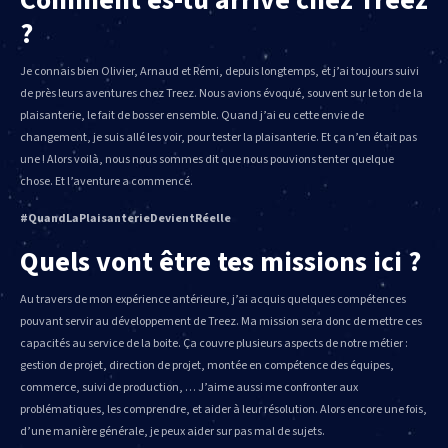
Comment es-tu arrivé chez Treez
?
Je connais bien Olivier, Arnaud et Rémi, depuis longtemps, et j’ai toujours suivi
de près leurs aventures chez Treez. Nous avions évoqué, souvent sur le ton de la
plaisanterie, le fait de bosser ensemble. Quand j’ai eu cette envie de
changement, je suis allé les voir, pour tester la plaisanterie. Et ça n’en était pas
une ! Alors voilà, nous nous sommes dit que nous pouvions tenter quelque
chose. Et l’aventure a commencé.
#QuandLaPlaisanterieDevientRéelle
Quels vont être tes missions ici ?
Au travers de mon expérience antérieure, j’ai acquis quelques compétences
pouvant servir au développement de Treez. Ma mission sera donc de mettre ces
capacités au service de la boite. Ça couvre plusieurs aspects de notre métier :
gestion de projet, direction de projet, montée en compétence des équipes,
commerce, suivi de production, … J’aime aussi me confronter aux
problématiques, les comprendre, et aider à leur résolution. Alors encore une fois,
d’une manière générale, je peux aider sur pas mal de sujets.