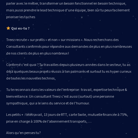
parler avec le métier, transformer un besoin fonctionnel en besoin technique,
mais aussi prendre le lead technique d’une équipe, bien sûr tu peux facilement
prioriser les taches
Qui es-tu ?
Treez recrute « sur profils » et non « sur missions ». Nous recherchons des
Consultants confirmés pour répondre aux demandes de plus en plus nombreuses
de nos clients de plus en plus nombreux !
Confirmé c’est quoi ? Tu travailles depuis plusieurs années dans le secteur, tu as
déjà quelques beaux projets réussis à ton palmarès et surtout tu es hyper curieux
de toutes les nouvelles technos,
Tu te reconnais dans les valeurs de l’entreprise : travail, expertise technique &
bienveillance. Un consultant Treez c’est aussi (surtout) une personne
sympathique, qui a le sens du service et de l’humour.
Les petits + : télétravail, 13 jours de RTT, carte Swile, mutuelle financée à 75%,
prise en charge à 100% de l’abonnement transports, …
Alors qu’en penses tu?