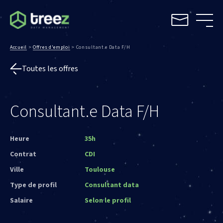
Accueil
>
Offres d'emploi
>
Consultant.e Data F/H
Toutes les offres
Consultant.e Data F/H
Heure
35h
Contrat
CDI
Ville
Toulouse
Type de profil
Consultant data
Salaire
Selon le profil