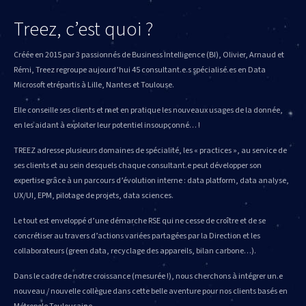
Treez, c’est quoi ?
Créée en 2015 par 3 passionnés de Business Intelligence (BI), Olivier, Arnaud et
Rémi, Treez regroupe aujourd’hui 45 consultant.e.s spécialisé.es en Data
Microsoft etrépartis à Lille, Nantes et Toulouse.
Elle conseille ses clients et met en pratique les nouveaux usages de la donnée,
en les aidant à exploiter leur potentiel insoupçonné… !
TREEZ adresse plusieurs domaines de spécialité, les « practices », au service de
ses clients et au sein desquels chaque consultant.e peut développer son
expertise grâce à un parcours d’évolution interne : data platform, data analyse,
UX/UI, EPM, pilotage de projets, data sciences.
Le tout est enveloppé d’une démarche RSE qui ne cesse de croître et de se
concrétiser au travers d’actions variées partagées par la Direction et les
collaborateurs (green data, recyclage des appareils, bilan carbone…).
Dans le cadre de notre croissance (mesurée !), nous cherchons à intégrer un.e
nouveau / nouvelle collègue dans cette belle aventure pour nos clients basés en