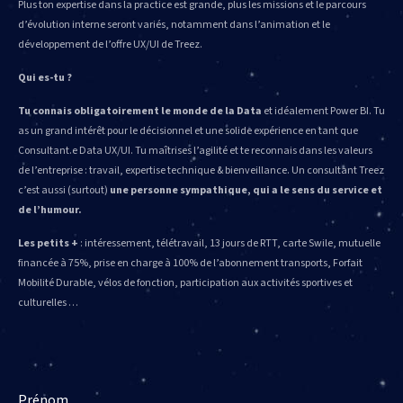
Plus ton expertise dans la practice est grande, plus les missions et le parcours
d’évolution interne seront variés, notamment dans l’animation et le
développement de l’offre UX/UI de Treez.
Qui es-tu ?
Tu connais obligatoirement le monde de la Data
et idéalement Power BI. Tu
as un grand intérêt pour le décisionnel et une solide expérience en tant que
Consultant.e Data UX/UI. Tu maîtrises l’agilité et te reconnais dans les valeurs
de l’entreprise : travail, expertise technique & bienveillance. Un consultant Treez
c’est aussi (surtout)
une personne sympathique, qui a le sens du service et
de l’humour.
Les petits +
: intéressement, télétravail, 13 jours de RTT, carte Swile, mutuelle
financée à 75%, prise en charge à 100% de l’abonnement transports, Forfait
Mobilité Durable, vélos de fonction, participation aux activités sportives et
culturelles …
Prénom